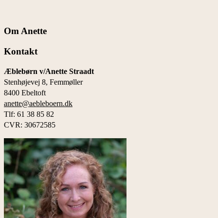
Om Anette
Kontakt
Æblebørn v/Anette Straadt
Stenhøjevej 8, Femmøller
8400 Ebeltoft
anette@aebleboern.dk
Tlf: 61 38 85 82
CVR: 30672585