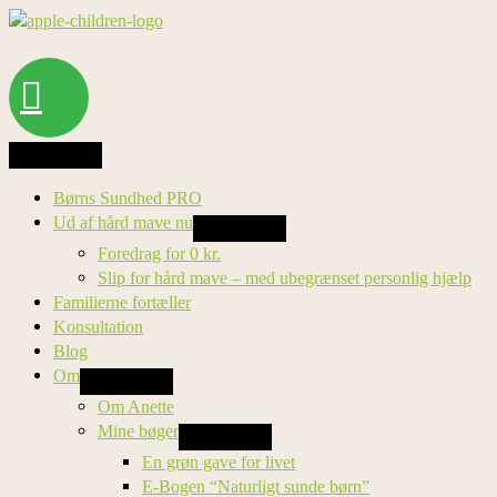
Gå
til
indholdet
Søg
Børns Sundhed PRO
Ud af hård mave nu
Foredrag for 0 kr.
Slip for hård mave – med ubegrænset personlig hjælp
Familierne fortæller
Konsultation
Blog
Om
Om Anette
Mine bøger
En grøn gave for livet
E-Bogen “Naturligt sunde børn”