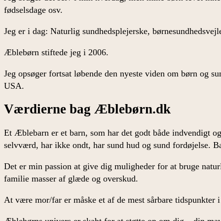
fødselsdage osv.
Jeg er i dag: Naturlig sundhedsplejerske, børnesundhedsvejle
Æblebørn stiftede jeg i 2006.
Jeg opsøger fortsat løbende den nyeste viden om børn og su
USA.
Værdierne bag Æblebørn.dk
Et Æblebarn er et barn, som har det godt både indvendigt og 
selvværd, har ikke ondt, har sund hud og sund fordøjelse. Ba
Det er min passion at give dig muligheder for at bruge naturl
familie masser af glæde og overskud.
At være mor/far er måske et af de mest sårbare tidspunkter i
Æblebørns univers er skabt for at støtte op om dig – din ma