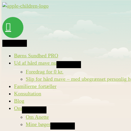
Gå
til
indholdet
Søg
Børns Sundhed PRO
Ud af hård mave nu
Foredrag for 0 kr.
Slip for hård mave – med ubegrænset personlig h
Familierne fortæller
Konsultation
Blog
Om
Om Anette
Mine bøger