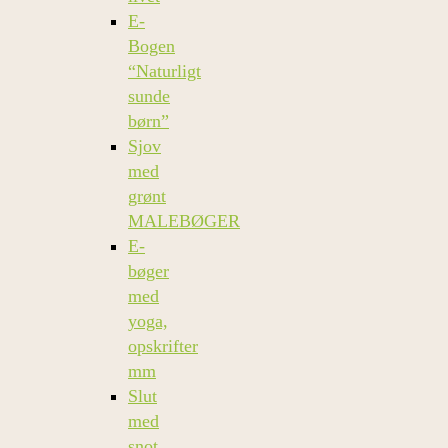
E-
Bogen
“Naturligt
sunde
børn”
Sjov
med
grønt
MALEBØGER
E-
bøger
med
yoga,
opskrifter
mm
Slut
med
snot