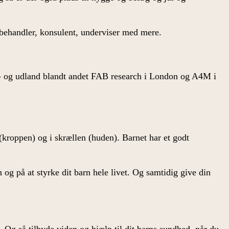
, behandler, konsulent, underviser med mere.
d- og udland blandt andet FAB research i London og A4M i
(kroppen) og i skrællen (huden). Barnet har et godt
 og på at styrke dit barn hele livet. Og samtidig give din
 Og så tilbyde viden og hjælp til dit barns sundhed, når du