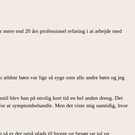
r mere end 20 års professionel erfaring i at arbejde med
to ældste børn var lige så syge som alle andre børn og jeg
til blev han på utrolig kort tid en hel anden dreng. Det
 for at symptombehandle. Men det viste mig samtidig, hvor
 så er der også plads til hygge og besøg og jul og