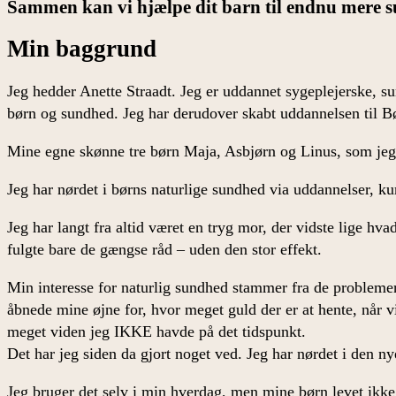
Sammen kan vi hjælpe dit barn til endnu mere 
Min baggrund
Jeg hedder Anette Straadt. Jeg er uddannet sygeplejerske, su
børn og sundhed. Jeg har derudover skabt uddannelsen til B
Mine egne skønne tre børn Maja, Asbjørn og Linus, som jeg e
Jeg har nørdet i børns naturlige sundhed via uddannelser, ku
Jeg har langt fra altid været en tryg mor, der vidste lige hv
fulgte bare de gængse råd – uden den stor effekt.
Min interesse for naturlig sundhed stammer fra de problemer,
åbnede mine øjne for, hvor meget guld der er at hente, når
meget viden jeg IKKE havde på det tidspunkt.
Det har jeg siden da gjort noget ved. Jeg har nørdet i den n
Jeg bruger det selv i min hverdag, men mine børn levet ikke 