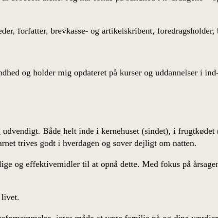
der, forfatter, brevkasse- og artikelskribent, foredragsholder
ndhed og holder mig opdateret på kurser og uddannelser i in
udvendigt. Både helt inde i kernehuset (sindet), i frugtkødet 
rnet trives godt i hverdagen og sover dejligt om natten.
ige og effektivemidler til at opnå dette. Med fokus på årsagen
 livet.
vefornemmelse, jeres måde at være familie på og dine værdier.