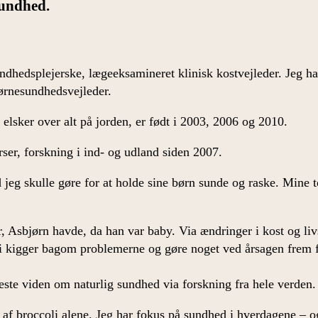
sundhed.
ndhedsplejerske, lægeeksamineret klinisk kostvejleder. Jeg ha
ørnesundhedsvejleder.
lsker over alt på jorden, er født i 2003, 2006 og 2010.
rser, forskning i ind- og udland siden 2007.
ad jeg skulle gøre for at holde sine børn sunde og raske. Mine 
 Asbjørn havde, da han var baby. Via ændringer i kost og livss
 vi kigger bagom problemerne og gøre noget ved årsagen frem
yeste viden om naturlig sundhed via forskning fra hele verden.
af broccoli alene. Jeg har fokus på sundhed i hverdagene – og