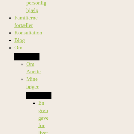
personlig
hjælp
Familierne
fortæller
Konsultation
Blog
Om
Om
Anette
Mine
bøger
En
grøn
gave
for
livet