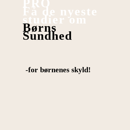
PRO
Få de nyeste
studier om
Børns
Sundhed
-for børnenes skyld!
Børns sundhed PRO
Bliv opdateret på den nyeste evidens og
praksis
- inden for børns sundhed
- hver måned