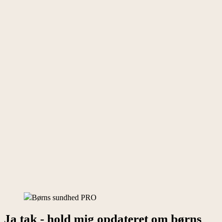
✓ Stille faglige spørgsmål
✓ Drøfte cases
✓ Få sparring på udfordrende problemstillinger
✓ Lære af andre behandleres spørgsmål og erfaringer
Alle sessioner optages, så du kan se dem, når det passer dig.
Du behøver ikke læse alt
Lad mig hjælpe dig med at holde dig opdateret på den nyeste viden
inden for børns sundhed og functional medicine.
For din egen skyld - og for børnene og familiernes skyld.
Bliv medlem af Børns sundhed PRO i dag
Ja tak - hold mig opdateret om børns