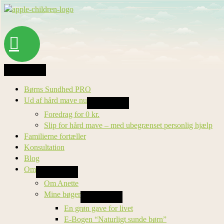
Gå
til
indholdet
Søg
Børns Sundhed PRO
Ud af hård mave nu
Foredrag for 0 kr.
Slip for hård mave – med ubegrænset personlig hjælp
Familierne fortæller
Konsultation
Blog
Om
Om Anette
Mine bøger
En grøn gave for livet
E-Bogen “Naturligt sunde børn”