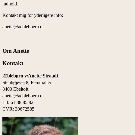
indhold.
Kontakt mig for yderligere info:
anette@aebleboern.dk
Om Anette
Kontakt
Æblebørn v/Anette Straadt
Stenhøjevej 8, Femmøller
8400 Ebeltoft
anette@aebleboern.dk
Tlf: 61 38 85 82
CVR: 30672585