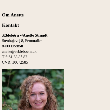
Om Anette
Kontakt
Æblebørn v/Anette Straadt
Stenhøjevej 8, Femmøller
8400 Ebeltoft
anette@aebleboern.dk
Tlf: 61 38 85 82
CVR: 30672585