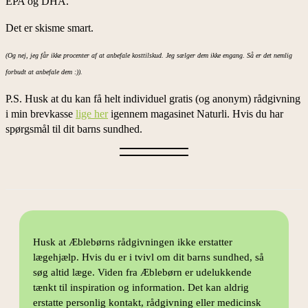
EPA og DHA.
Det er skisme smart.
(Og nej, jeg får ikke procenter af at anbefale kosttilskud. Jeg sælger dem ikke engang. Så er det nemlig
forbudt at anbefale dem :)).
P.S. Husk at du kan få helt individuel gratis (og anonym) rådgivning
i min brevkasse
lige her
igennem magasinet Naturli. Hvis du har
spørgsmål til dit barns sundhed.
Husk at Æblebørns rådgivningen ikke erstatter
lægehjælp. Hvis du er i tvivl om dit barns sundhed, så
søg altid læge. Viden fra Æblebørn er udelukkende
tænkt til inspiration og information. Det kan aldrig
erstatte personlig kontakt, rådgivning eller medicinsk