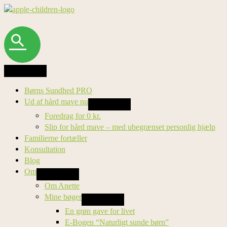
Gå
til
indholdet
Søg
Børns Sundhed PRO
Ud af hård mave nu
Foredrag for 0 kr.
Slip for hård mave – med ubegrænset personlig hjælp
Familierne fortæller
Konsultation
Blog
Om
Om Anette
Mine bøger
En grøn gave for livet
E-Bogen “Naturligt sunde børn”